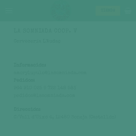
Saltar
al
TIENDA
contenido
LA SOMNIADA COOP. V
Cervecería L’Audaç
Información:
amorylupulo@lasomniada.com
Pedidos:
964 910 025 || 722 148 583
pedidos@lasomniada.com
Dirección:
C/Vall d’Uixó 4, 12480 Soneja (Castellón)