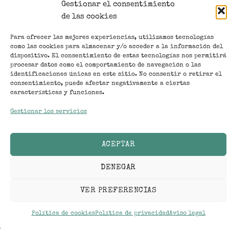
Gestionar el consentimiento
de las cookies
Para ofrecer las mejores experiencias, utilizamos tecnologías
como las cookies para almacenar y/o acceder a la información del
dispositivo. El consentimiento de estas tecnologías nos permitirá
procesar datos como el comportamiento de navegación o las
identificaciones únicas en este sitio. No consentir o retirar el
consentimiento, puede afectar negativamente a ciertas
características y funciones.
Gestionar los servicios
La Somniada COOP. V. CIF: F67678805 - CERVECERÍA L’AUDAÇ
© 2023
Visa
PayPal
MasterCard
ACEPTAR
Aviso Legal
|
Privacidad
|
Cookies
|
Accesibilidad
|
DENEGAR
Condiciones de contratación
VER PREFERENCIAS
Política de cookies
Política de privacidad
Aviso legal